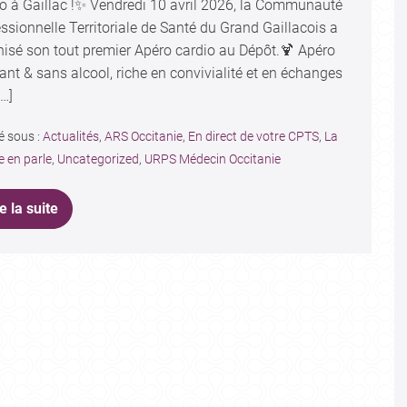
io à Gaillac !✨ Vendredi 10 avril 2026, la Communauté
ssionnelle Territoriale de Santé du Grand Gaillacois a
nisé son tout premier Apéro cardio au Dépôt.🍹 Apéro
nt & sans alcool, riche en convivialité et en échanges
…]
é sous :
Actualités
,
ARS Occitanie
,
En direct de votre CPTS
,
La
e en parle
,
Uncategorized
,
URPS Médecin Occitanie
e la suite