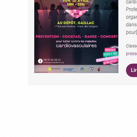
card
Profe
orga
dansa
pour[
Class
press
Lir