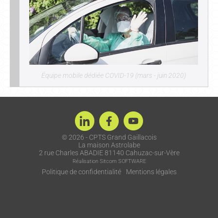
Équipe mobile dédiée COVID-19 (mars - juin 2020)
© 2026 - CPTS Grand Gaillacois
La maison Astrolabe
2 rue Charles ABADIE 81140 Cahuzac-sur-Vère
Réalisation
Sitcom SOFTWARE
Politique de confidentialité
Mentions légales