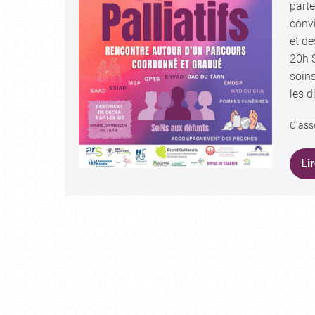
part
convi
et d
20h 
soins
les d
Class
Lir