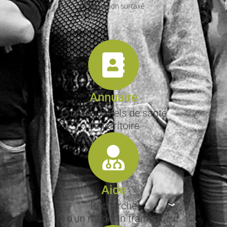
* Appel non surtaxé
Annuaire
Professionnels de santé
du territoire
Aide
Recherche
d'un médecin traitant