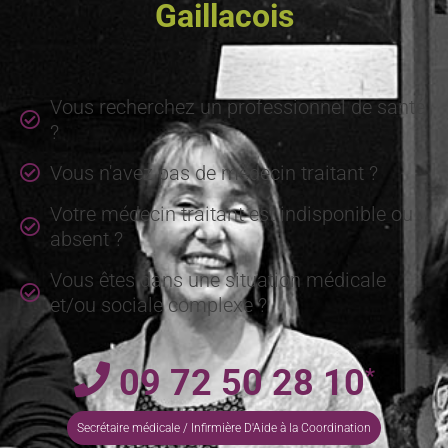
Gaillacois
Vous recherchez un professionnel de santé
?
Vous n'avez pas de médecin traitant ?
Votre médecin traitant est indisponible ou
absent ?
Vous êtes dans une situation médicale
et/ou sociale complexe ?
09 72 50 28 10
*
Secrétaire médicale / Infirmière D'Aide à la Coordination