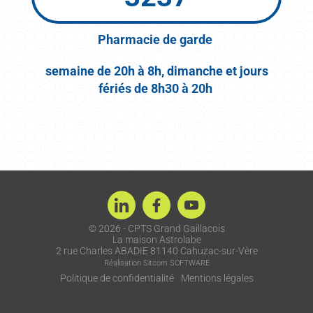
Pharmacie de garde
semaine de 20h à 8h,
dimanche et jours
fériés de 8h30 à 20h
© 2026 - CPTS Grand Gaillacois
La maison Astrolabe
2 rue Charles ABADIE 81140 Cahuzac-sur-Vère
Réalisation
Sitcom SOFTWARE
Politique de confidentialité
Mentions légales